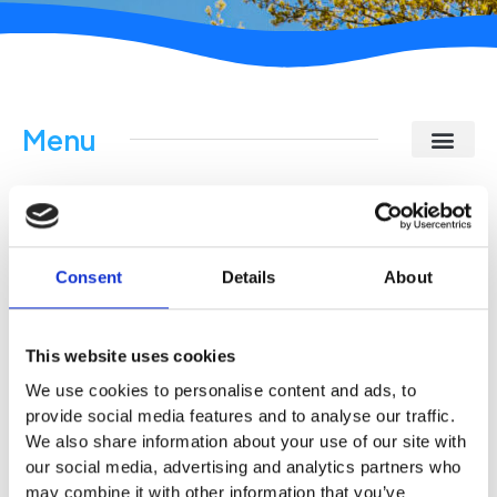
Menu
Læplanting
​VI PLANTER LÆHEGN OG LÆBÆLTER
Consent
Details
About
Læplantning har et stort anvendelsespotentiale, og der kan
være mange forskellige årsager til at få plantet et læbælte.
Ønsker du at omkranse en mark, et jagtområde, langs en
This website uses cookies
vejstrækning eller ind til en have, så kan du med læplantning
få en både funktionel og æstetisk løsning, der skærmer for
We use cookies to personalise content and ads, to
støj og udsyn og i stedet skaber et smukt og naturligt udtryk.
provide social media features and to analyse our traffic.
We also share information about your use of our site with
Ved Præstborg hjælper vi både offentlige institutioner,
our social media, advertising and analytics partners who
erhvervsdrivende og privatkunder med læplantning, og vi
may combine it with other information that you’ve