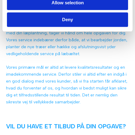
Allow selection
VI KLARER HELE OPGAVEN MED
LÆPLANTNING
Deny
For at sikre et komplet, smukt og langtidsholdbart resultat
med din læplantning, tager vi hånd om hele opgaven for dig.
Vores service indebærer derfor både, at vi bearbejder jorden,
planter de nye træer eller hække og afslutningsvist yder
vedligeholdende service på læbæltet.
Vores primære mål er altid at levere kvalitetsresultater og en
imødekommende service. Derfor stiler vi altid efter en indgå i
en god dialog med vores kunder, så vi fra starten får afklaret,
hvad du forventer af os, og hvordan vi bedst muligt kan sikre
dig et tilfredsstillende resultat til tiden. Det er nemlig den
sikreste vej til vellykkede samarbejder.
VIL DU HAVE ET TILBUD PÅ DIN OPGAVE?