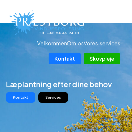
Gå
til
indholdet
Velkommen
Om os
Vores services
Kontakt
Skovpleje
​Læplantning efter dine behov
Kontakt
Services